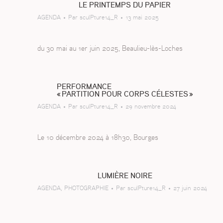
LE PRINTEMPS DU PAPIER
AGENDA
Par
sculPture14_R
13 mai 2025
du 30 mai au 1er juin 2025, Beaulieu-lès-Loches
PERFORMANCE
« PARTITION POUR CORPS CÉLESTES »
AGENDA
Par
sculPture14_R
29 novembre 2024
Le 10 décembre 2024 à 18h30, Bourges
LUMIÈRE NOIRE
AGENDA
,
PHOTOGRAPHIE
Par
sculPture14_R
27 juin 2024