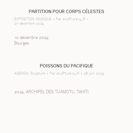
PARTITION POUR CORPS CÉLESTES
EXPOSITION
,
MUSIQUE
Par
sculPture14_R
27 décembre 2024
10 décembre 2024
Bourges
POISSONS DU PACIFIQUE
AGENDA
,
Sculpture
Par
sculPture14_R
28 juin 2024
2024, ARCHIPEL DES TUAMOTU, TAHITI