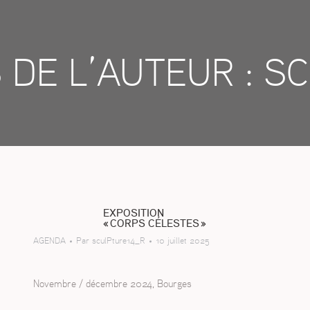
 DE L’AUTEUR :
SC
EXPOSITION
« CORPS CÉLESTES »
AGENDA
Par
sculPture14_R
10 juillet 2025
Novembre / décembre 2024, Bourges