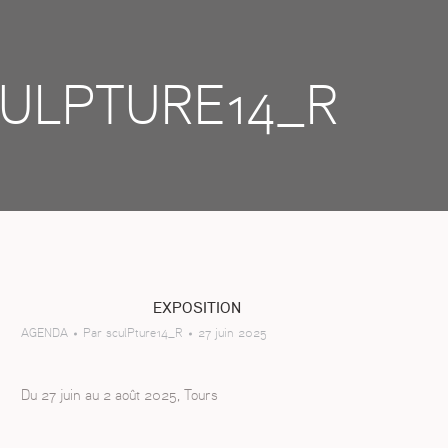
ULPTURE14_R
EXPOSITION
AGENDA
Par
sculPture14_R
27 juin 2025
Du 27 juin au 2 août 2025, Tours