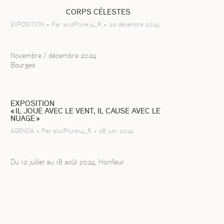
CORPS CÉLESTES
EXPOSITION
Par
sculPture14_R
29 décembre 2024
Novembre / décembre 2024
Bourges
EXPOSITION
« IL JOUE AVEC LE VENT, IL CAUSE AVEC LE
NUAGE »
AGENDA
Par
sculPture14_R
28 juin 2024
Du 12 juillet au 18 août 2024, Honfleur